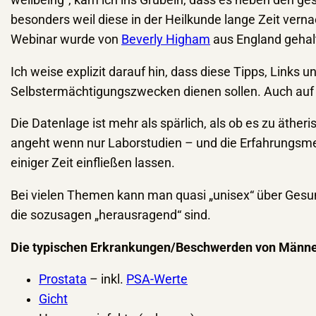
wellbeing“, kam ich ins Grübeln, dass es neben den 
besonders weil diese in der Heilkunde lange Zeit verna
Webinar wurde von
Beverly Higham
aus England gehalt
Ich weise explizit darauf hin, dass diese Tipps, Links 
Selbstermächtigungszwecken dienen sollen. Auch auf
Die Datenlage ist mehr als spärlich, als ob es zu ät
angeht wenn nur Laborstudien – und die Erfahrungsmedi
einiger Zeit einfließen lassen.
Bei vielen Themen kann man quasi „unisex“ über Gesu
die sozusagen „herausragend“ sind.
Die typischen Erkrankungen/Beschwerden von Männ
Prostata
– inkl.
PSA-Werte
Gicht