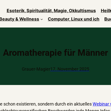
Esoterik, Spiritualität, Magie, Okkultismus
Heil
Beauty & Wellness
Computer, Linux und ich
Bu
Aromatherapie für Männer
Grauer-Magier
17. November 2025
e schon existieren, sondern durch ein aktuelles
Webinar 