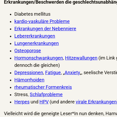
Erkrankungen/Beschwerden die geschlechtsunabhängi
Diabetes mellitus
kardio-vaskuläre Probleme
Erkrankungen der Nebenniere
Lebererkrankungen
Lungenerkrankungen
Osteoporose
Hormonschwankungen
,
Hitzewallungen
(im Link
dennoch die gleichen)
Depressionen
,
Fatigue
, „
Anxiety
„, seelische Ver
Hämorrhoiden
rheumatischer Formenkreis
Stress,
Schlafprobleme
Herpes
und
HPV
(und andere
virale Erkrankungen
Vielleicht wird die geneigte Leser*In nun denken, H