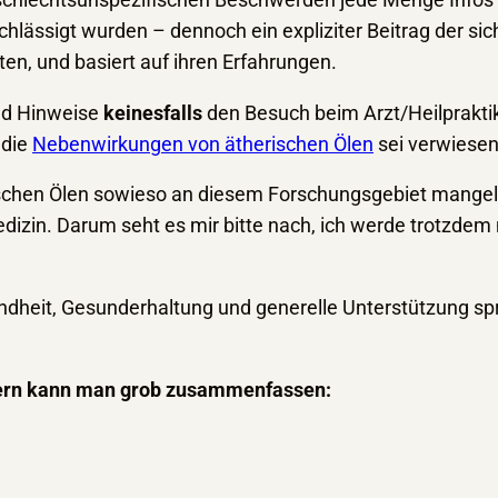
geschlechtsunspezifischen Beschwerden jede Menge Infos
chlässigt wurden – dennoch ein expliziter Beitrag der si
en, und basiert auf ihren Erfahrungen.
und Hinweise
keinesfalls
den Besuch beim Arzt/Heilpraktik
 die
Nebenwirkungen von ätherischen Ölen
sei verwiesen
herischen Ölen sowieso an diesem Forschungsgebiet mange
zin. Darum seht es mir bitte nach, ich werde trotzdem n
ndheit, Gesunderhaltung und generelle Unterstützung sp
ern kann man grob zusammenfassen: