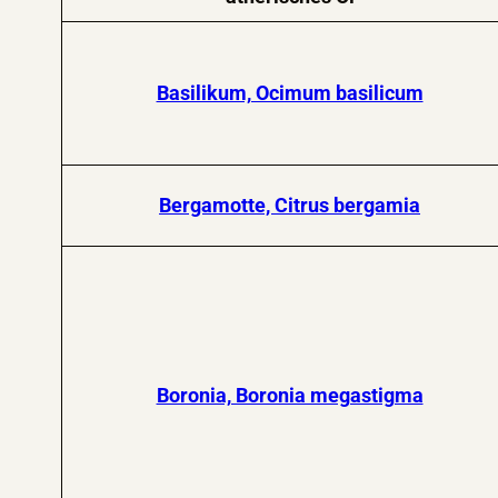
Basilikum, Ocimum basilicum
Bergamotte, Citrus bergamia
Boronia, Boronia megastigma