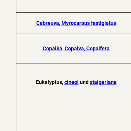
Cabreuva, Myrocarpus fastigiatus
Copaiba, Copaiva, Copaifera
Eukalyptus,
cineol
und
staigeriana