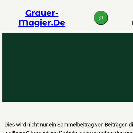
Zum
Grauer-
S
Inhalt
Magier.de
e
springen
a
r
c
h
Dies wird nicht nur ein Sammelbeitrag von Beiträgen di