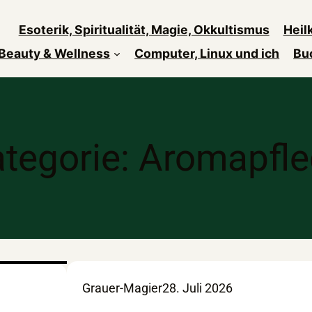
Esoterik, Spiritualität, Magie, Okkultismus
Heil
Beauty & Wellness
Computer, Linux und ich
Bu
tegorie:
Aromapfle
Grauer-Magier
28. Juli 2026