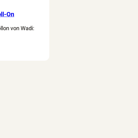
ll-On
llon von Wadi: