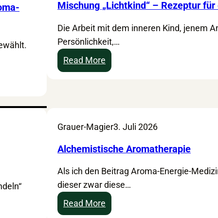
Mischung „Lichtkind“ – Rezeptur für 
roma-
Die Arbeit mit dem inneren Kind, jenem An
Persönlichkeit,…
ewählt.
:
Read More
M
i
s
c
Grauer-Magier
3. Juli 2026
h
u
Alchemistische Aromatherapie
n
g
Als ich den Beitrag Aroma-Energie-Medizin
„
dieser zwar diese…
ndeln“
L
:
Read More
i
A