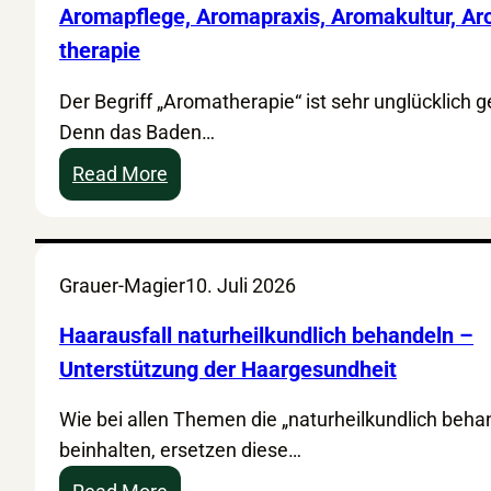
Aromapflege, Aromapraxis, Aromakultur, A
therapie
Der Begriff „Aromatherapie“ ist sehr unglücklich g
Denn das Baden…
:
Read More
A
r
o
Grauer-Magier
10. Juli 2026
m
a
Haarausfall naturheilkundlich behandeln –
p
Unterstützung der Haargesundheit
f
l
Wie bei allen Themen die „naturheilkundlich beha
e
beinhalten, ersetzen diese…
g