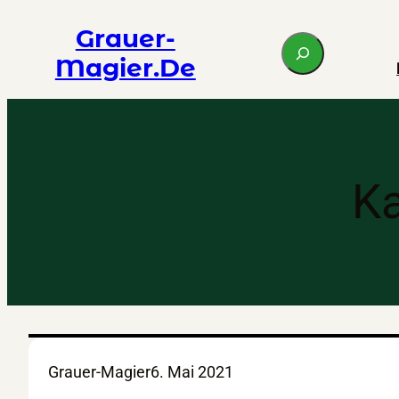
Zum
Grauer-
S
Inhalt
Magier.de
e
springen
a
r
c
h
Ka
Grauer-Magier
6. Mai 2021