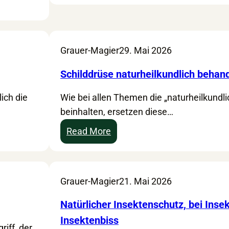
c
l
h
c
t
h
k
Grauer-Magier
29. Mai 2026
e
i
m
Schilddrüse naturheilkundlich behan
n
i
d
ich die
Wie bei allen Themen die „naturheilkundl
s
“
beinhalten, ersetzen diese…
t
–
i
:
Read More
R
s
S
e
c
c
z
h
h
e
Grauer-Magier
21. Mai 2026
e
i
p
A
l
Natürlicher Insektenschutz, bei Inse
t
r
d
Insektenbiss
u
o
iff, der