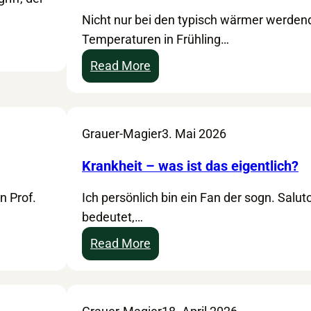
d
r
m
Nicht nur bei den typisch wärmer werden
r
f
a
Temperaturen in Frühling…
ü
ü
t
s
:
r
Read More
h
e
N
d
e
n
a
a
r
a
t
s
a
Grauer-Magier
3. Mai 2026
t
ü
i
p
u
r
n
Krankheit – was ist das eigentlich?
i
r
l
n
e
h
n Prof.
Ich persönlich bin ein Fan der sogn. Salu
i
e
e
bedeutet,…
c
r
i
h
e
:
Read More
l
e
K
K
k
r
i
r
u
I
n
a