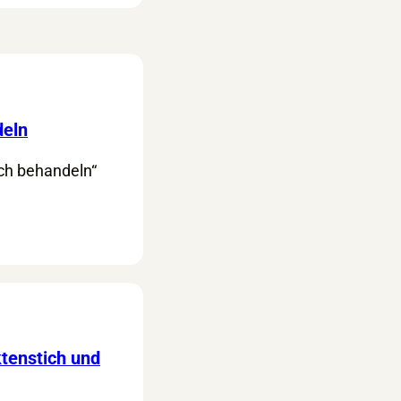
deln
ich behandeln“
ktenstich und