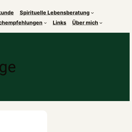
kunde
Spirituelle Lebensberatung
chempfehlungen
Links
Über mich
ge