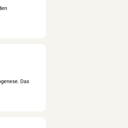
den
togenese. Das