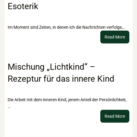
Esoterik
Im Moment sind Zeiten, in denen ich die Nachrichten verfolge,…
:
Read More
Vom
gesell
Recht
bis
Mischung „Lichtkind“ –
hin
Rezeptur für das innere Kind
zu
braun
Esoter
Die Arbeit mit dem inneren Kind, jenem Anteil der Persönlichkeit,
…
:
Read More
Misch
„Licht
–