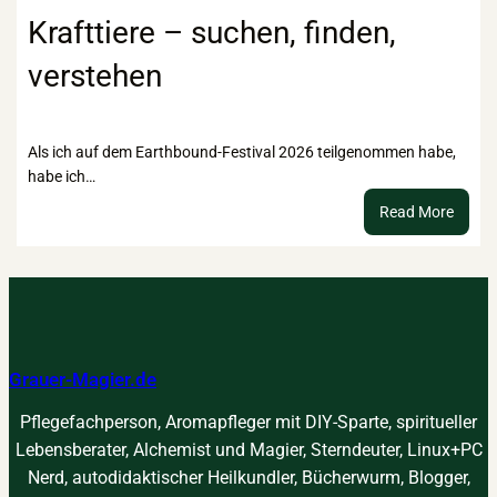
Rezep
Krafttiere – suchen, finden,
für
verstehen
das
innere
Kind
Als ich auf dem Earthbound-Festival 2026 teilgenommen habe,
habe ich…
:
Read More
Kraftt
–
suche
finden
verst
Grauer-Magier.de
Pflegefachperson, Aromapfleger mit DIY-Sparte, spiritueller
Lebensberater, Alchemist und Magier, Sterndeuter, Linux+PC
Nerd, autodidaktischer Heilkundler, Bücherwurm, Blogger,