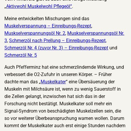
„
Aktivwohl Muskelwohl Pflegeöl“
.
Meine entwickelten Mischungen sind das
Muskelverspannung – Einreibungs-Rezept
,
Muskselverspannungsöl Nr. 2
,
Muskselverspannungsöl Nr.
3
,
Schmerzöl nach Prellung – Einreibungs-Rezept
,
Schmerzöl Nr. 4 (zuvor Nr. 3) – Einreibungs-Rezept
und
Schmerzöl Nr. 5
Auch Pfefferminz hat eine schmerzlindernde Wirkung, und
verbessert die O2-Zufuhr in unseren Körper. – Früher
dachte man das „
Muskelkater
“ eine Übersäuerung der
Muskeln mit Milchsäure ist, wenn zu wenig Sauerstoff in
die Zellen gelangt, inzwischen hat sich das in der
Forschung nicht bestätigt. Muskelkater soll mehr ein
Signal-Syndrom von beschädigten Muskelzellen sein, die
so vor weiterer Überbeanspruchung warnen wollen. Darum
kommt der Muskelkater auch erst einige Stunden nachdem