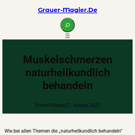
Zum
Grauer-Magier.de
Inhalt
springen
S
e
a
r
c
Muskelschmerzen
h
naturheilkundlich
behandeln
Grauer-Magier
27. August 2023
Wie bei allen Themen die „naturheilkundlich behandeln“