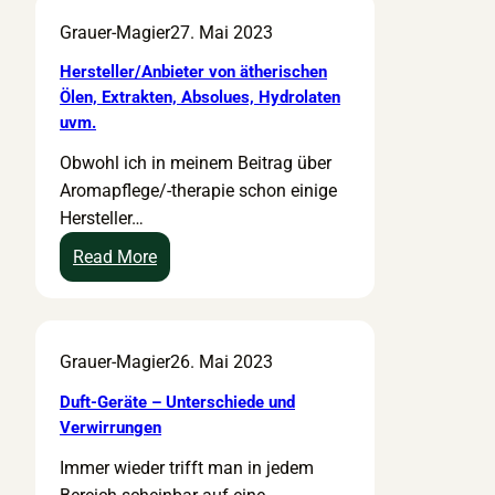
y
u
Grauer-Magier
27. Mai 2023
c
s
h
-
Hersteller/Anbieter von ätherischen
.
/
Ölen, Extrakten, Absolues, Hydrolaten
W
R
uvm.
i
e
Obwohl ich in meinem Beitrag über
r
i
Aromapflege/-therapie schon einige
k
s
Hersteller…
u
e
:
Read More
n
a
H
g
p
e
v
o
r
o
t
Grauer-Magier
26. Mai 2023
s
n
h
t
ä
e
Duft-Geräte – Unterschiede und
e
t
k
Verwirrungen
l
h
e
Immer wieder trifft man in jedem
l
.
m