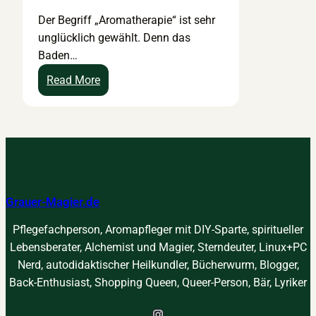
r
r
e
Der Begriff „Aromatherapie“ ist sehr
i
s
,
unglücklich gewählt. Denn das
s
c
d
Baden…
c
h
i
h
i
e
:
Read More
e
e
n
A
n
d
i
r
Ö
e
c
o
l
u
h
m
e
n
t
a
n
d
i
p
Grauer-Magier.de
,
V
n
f
E
e
d
l
Pflegefachperson, Aromapfleger mit DIY-Sparte, spiritueller
x
r
e
e
Lebensberater, Alchemist und Magier, Sterndeuter, Linux+PC
t
w
n
g
Nerd, autodidaktischer Heilkundler, Bücherwurm, Blogger,
r
i
D
e
Back-Enthusiast, Shopping Queen, Queer-Person, Bär, Lyriker
a
r
i
,
k
r
f
A
Instagram