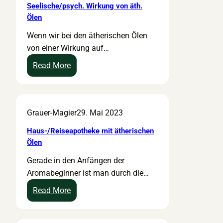
Seelische/psych. Wirkung von äth.
Ölen
Wenn wir bei den ätherischen Ölen
von einer Wirkung auf…
:
Read More
S
e
e
Grauer-Magier
29. Mai 2023
l
i
Haus-/Reiseapotheke mit ätherischen
s
Ölen
c
Gerade in den Anfängen der
h
Aromabeginner ist man durch die…
e
/
:
Read More
p
H
s
a