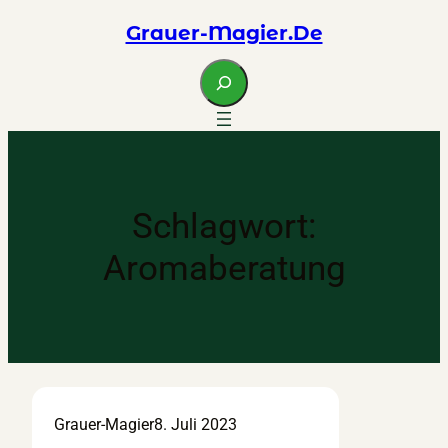
Zum
Grauer-Magier.de
Inhalt
springen
S
e
a
r
c
h
Schlagwort:
Aromaberatung
Grauer-Magier
8. Juli 2023