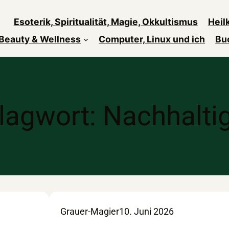
Esoterik, Spiritualität, Magie, Okkultismus
Heil
Beauty & Wellness
Computer, Linux und ich
Bu
lagwort:
Nachhaltig
Grauer-Magier
10. Juni 2026