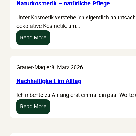
Naturkosmetik – natürliche Pflege
Unter Kosmetik verstehe ich eigentlich hauptsächl
dekorative Kosmetik, um…
:
Read More
N
a
t
Grauer-Magier
8. März 2026
u
r
Nachhaltigkeit im Alltag
k
Ich möchte zu Anfang erst einmal ein paar Worte
o
s
:
Read More
m
N
e
a
t
c