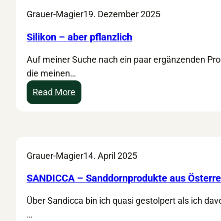
i
h
Grauer-Magier
19. Dezember 2025
k
h
–
a
Silikon – aber pflanzlich
n
l
Auf meiner Suche nach ein paar ergänzenden Pr
a
t
die meinen…
t
i
ü
g
:
Read More
r
k
S
l
e
i
i
i
l
c
t
i
Grauer-Magier
14. April 2025
h
i
k
e
m
o
SANDICCA – Sanddornprodukte aus Österre
P
A
n
f
l
Über Sandicca bin ich quasi gestolpert als ich dav
–
l
l
…
a