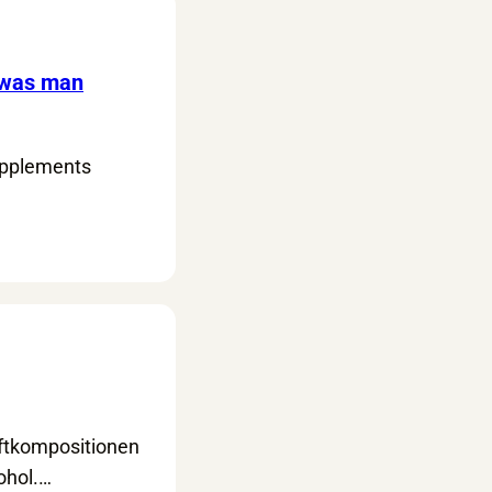
 was man
Supplements
ftkompositionen
ohol.…