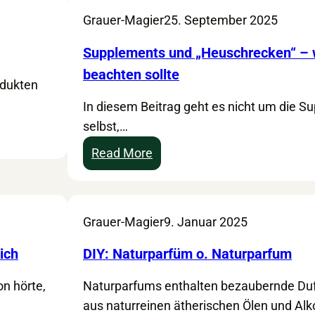
t
e
Grauer-Magier
25. September 2025
t
f
e
ü
Supplements und „Heuschrecken“ –
n
r
beachten sollte
odukten
–
K
k
In diesem Beitrag geht es nicht um die 
ö
r
selbst,…
r
i
p
:
Read More
t
e
S
i
r
u
s
u
p
Grauer-Magier
9. Januar 2025
c
n
p
h
d
l
ich
DIY: Naturparfüm o. Naturparfum
e
G
e
G
e
on hörte,
Naturparfums enthalten bezaubernde Du
m
e
s
aus naturreinen ätherischen Ölen und Alk
e