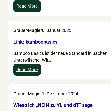
e
t
b
:
Read More
g
a
e
S
e
g
r
A
p
N
Grauer-Magier
6. Januar 2025
f
D
l
I
Link: bamboobasics
a
C
n
Bamboo Basics ist der neue Standard in Sachen
C
z
Unterwäsche. Wir…
A
l
–
:
Read More
i
S
L
c
a
i
h
n
n
Grauer-Magier
1. Dezember 2024
d
k
d
:
Wieso ich „NEIN zu YL und dT“ sage
o
b