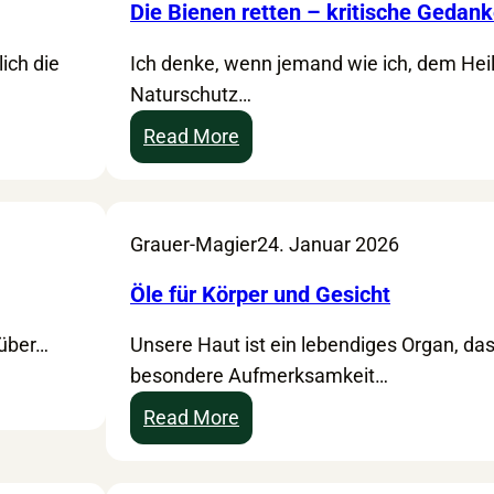
Die Bienen retten – kritische Gedan
ich die
Ich denke, wenn jemand wie ich, dem Hei
Naturschutz…
:
Read More
D
i
e
Grauer-Magier
24. Januar 2026
B
i
Öle für Körper und Gesicht
e
 über…
Unsere Haut ist ein lebendiges Organ, da
n
besondere Aufmerksamkeit…
e
n
:
Read More
r
Ö
e
l