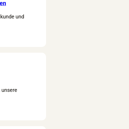
ken
lkunde und
s unsere