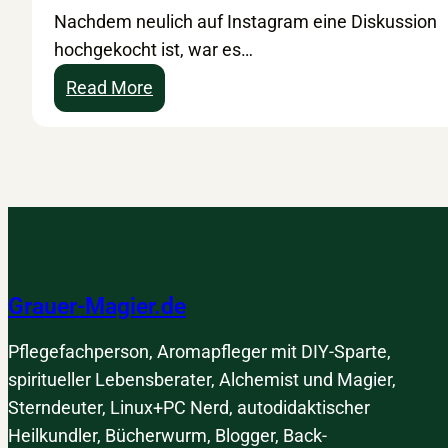
Nachdem neulich auf Instagram eine Diskussion
r
a
hochgekocht ist, war es…
n
m
p
b
:
Read More
r
o
W
o
o
i
d
b
e
u
a
s
k
s
o
t
i
i
e
c
c
Grauer-Magier.de
a
s
h
u
„
Pflegefachperson, Aromapfleger mit DIY-Sparte,
s
N
spiritueller Lebensberater, Alchemist und Magier,
Ö
E
Sterndeuter, Linux+PC Nerd, autodidaktischer
s
I
Heilkundler, Bücherwurm, Blogger, Back-
t