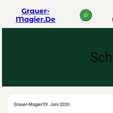
Zum
Grauer-
S
Inhalt
Magier.de
e
springen
a
r
c
h
Sch
Grauer-Magier
29. Juni 2026