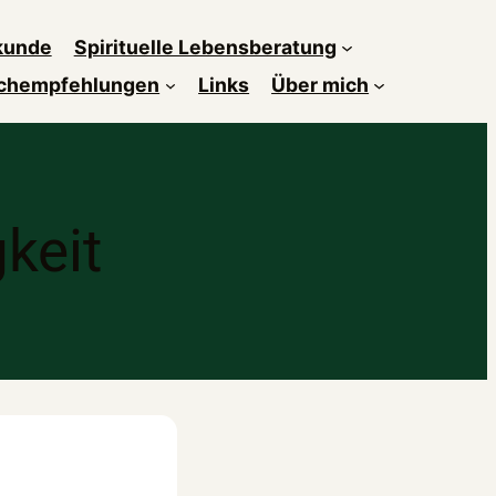
kunde
Spirituelle Lebensberatung
chempfehlungen
Links
Über mich
keit