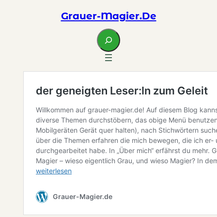
Grauer-Magier.de
S
e
a
r
c
h