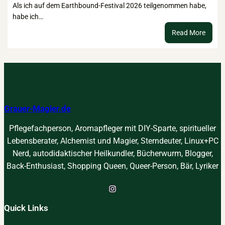
Als ich auf dem Earthbound-Festival 2026 teilgenommen habe,
habe ich…
:
Read More
Kraftt
–
suche
finden
verst
Grauer-Magier.de
Pflegefachperson, Aromapfleger mit DIY-Sparte, spiritueller
Lebensberater, Alchemist und Magier, Sterndeuter, Linux+PC
Nerd, autodidaktischer Heilkundler, Bücherwurm, Blogger,
Back-Enthusiast, Shopping Queen, Queer-Person, Bär, Lyriker
Instagram
Quick Links