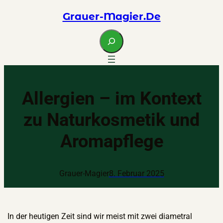
Zum
Grauer-Magier.de
Inhalt
springen
S
e
a
r
c
Allergien – im Kontext
h
zu Naturkosmetik und
Aromapflege
Grauer-Magier
8. Februar 2025
In der heutigen Zeit sind wir meist mit zwei diametral