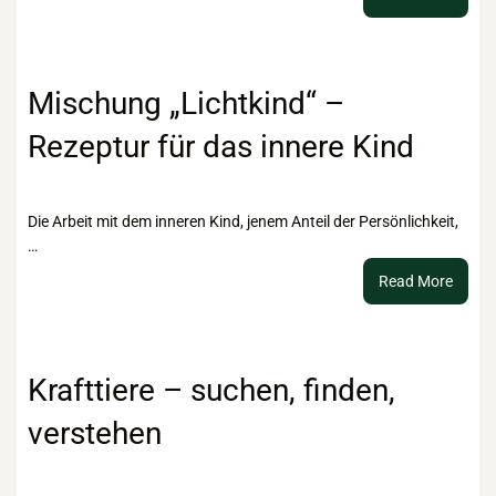
Vom
gesell
Recht
bis
Mischung „Lichtkind“ –
hin
Rezeptur für das innere Kind
zu
braun
Esoter
Die Arbeit mit dem inneren Kind, jenem Anteil der Persönlichkeit,
…
:
Read More
Misch
„Licht
–
Rezep
Krafttiere – suchen, finden,
für
verstehen
das
innere
Kind