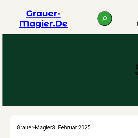
Zum
Grauer-
S
Inhalt
Magier.de
e
springen
a
r
c
h
Grauer-Magier
8. Februar 2025