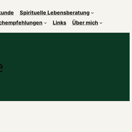
kunde
Spirituelle Lebensberatung
chempfehlungen
Links
Über mich
e