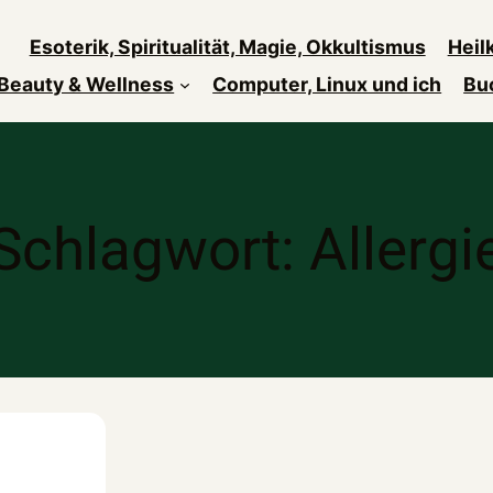
Esoterik, Spiritualität, Magie, Okkultismus
Heil
Beauty & Wellness
Computer, Linux und ich
Bu
Schlagwort:
Allergi