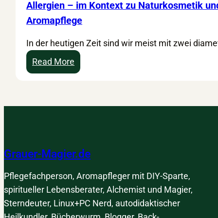
Allergien – im Kontext zu Naturkosmetik un
Aromapflege
In der heutigen Zeit sind wir meist mit zwei diame
:
Read More
A
l
l
e
r
g
Grauer-Magier.de
i
e
Pflegefachperson, Aromapfleger mit DIY-Sparte,
n
spiritueller Lebensberater, Alchemist und Magier,
–
Sterndeuter, Linux+PC Nerd, autodidaktischer
i
Heilkundler, Bücherwurm, Blogger, Back-