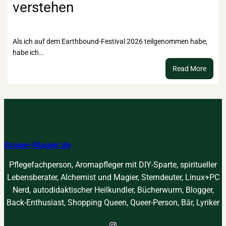
verstehen
das
innere
Kind
Als ich auf dem Earthbound-Festival 2026 teilgenommen habe,
habe ich…
:
Read More
Kraftt
–
suche
finden
verst
Grauer-Magier.de
Pflegefachperson, Aromapfleger mit DIY-Sparte, spiritueller
Lebensberater, Alchemist und Magier, Sterndeuter, Linux+PC
Nerd, autodidaktischer Heilkundler, Bücherwurm, Blogger,
Back-Enthusiast, Shopping Queen, Queer-Person, Bär, Lyriker
Instagram