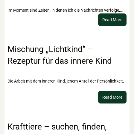
Im Moment sind Zeiten, in denen ich die Nachrichten verfolge,…
:
Read More
Vom
gesell
Recht
bis
Mischung „Lichtkind“ –
hin
Rezeptur für das innere Kind
zu
braun
Esoter
Die Arbeit mit dem inneren Kind, jenem Anteil der Persönlichkeit,
…
:
Read More
Misch
„Licht
–
Rezep
Krafttiere – suchen, finden,
für