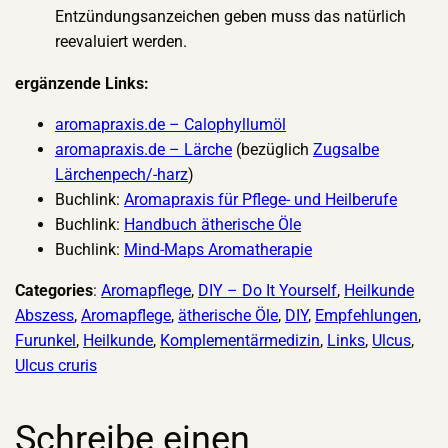
Entzündungsanzeichen geben muss das natürlich
reevaluiert werden.
ergänzende Links:
aromapraxis.de – Calophyllumöl
aromapraxis.de – Lärche
(bezüglich
Zugsalbe
Lärchenpech/-harz
)
Buchlink:
Aromapraxis für Pflege- und Heilberufe
Buchlink:
Handbuch ätherische Öle
Buchlink:
Mind-Maps Aromatherapie
Categories
:
Aromapflege
, 
DIY – Do It Yourself
, 
Heilkunde
Abszess
, 
Aromapflege
, 
ätherische Öle
, 
DIY
, 
Empfehlungen
, 
Furunkel
, 
Heilkunde
, 
Komplementärmedizin
, 
Links
, 
Ulcus
, 
Ulcus cruris
Schreibe einen