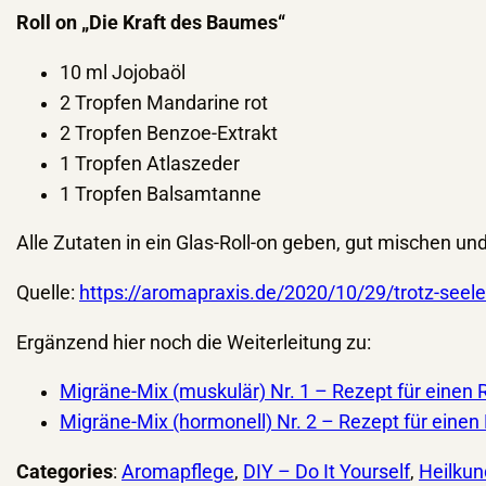
Roll on „Die Kraft des Baumes“
10 ml Jojobaöl
2 Tropfen Mandarine rot
2 Tropfen Benzoe-Extrakt
1 Tropfen Atlaszeder
1 Tropfen Balsamtanne
Alle Zutaten in ein Glas-Roll-on geben, gut mischen 
Quelle:
https://aromapraxis.de/2020/10/29/trotz-seel
Ergänzend hier noch die Weiterleitung zu:
Migräne-Mix (muskulär) Nr. 1 – Rezept für einen R
Migräne-Mix (hormonell) Nr. 2 – Rezept für einen 
Categories
:
Aromapflege
, 
DIY – Do It Yourself
, 
Heilku