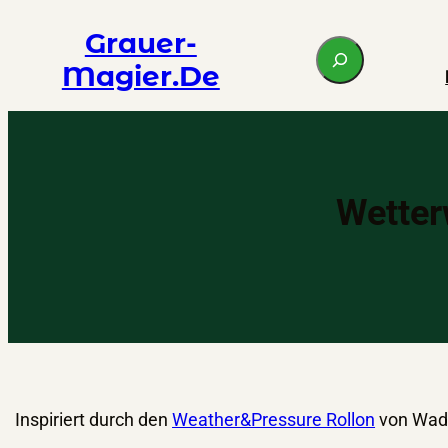
Zum
Grauer-
S
Inhalt
Magier.de
e
springen
a
r
c
h
Wetter
Inspiriert durch den
Weather&Pressure Rollon
von Wadi