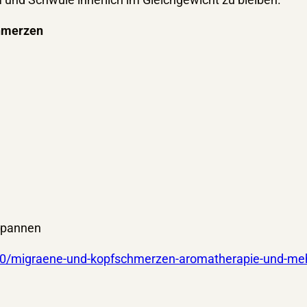
chmerzen
tspannen
10/migraene-und-kopfschmerzen-aromatherapie-und-me