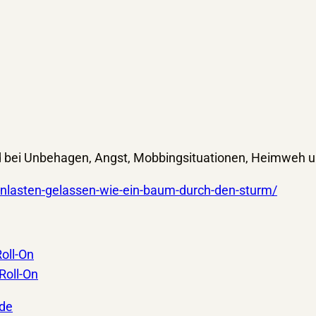
und bei Unbehagen, Angst, Mobbingsituationen, Heimweh 
enlasten-gelassen-wie-ein-baum-durch-den-sturm/
oll-On
Roll-On
nde