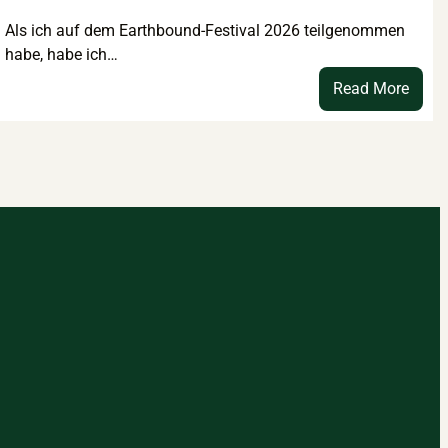
Als ich auf dem Earthbound-Festival 2026 teilgenommen
habe, habe ich…
:
Read More
chung
Kraftt
htkind“
–
suche
eptur
finde
verst
re
d