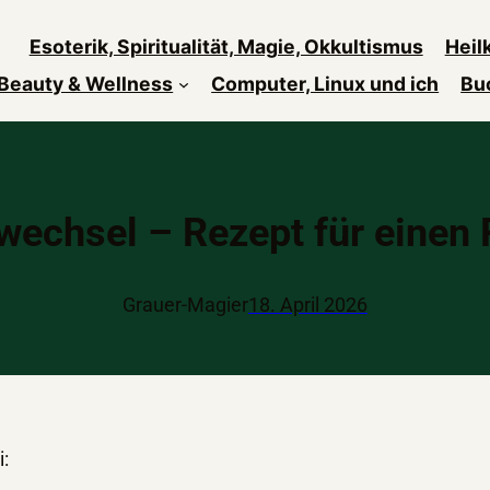
Esoterik, Spiritualität, Magie, Okkultismus
Heil
Beauty & Wellness
Computer, Linux und ich
Bu
wechsel – Rezept für einen 
Grauer-Magier
18. April 2026
: