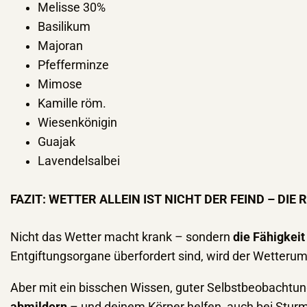
Melisse 30%
Basilikum
Majoran
Pfefferminze
Mimose
Kamille röm.
Wiesenkönigin
Guajak
Lavendelsalbei
FAZIT: WETTER ALLEIN IST NICHT DER FEIND – DIE
Nicht das Wetter macht krank – sondern
die Fähigkei
Entgiftungsorgane überfordert sind, wird der Wetteru
Aber mit ein bisschen Wissen, guter Selbstbeobachtun
abmildern
– und deinem Körper helfen, auch bei Sturm