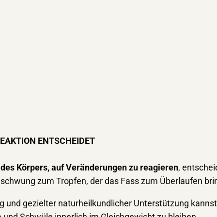
 REAKTION ENTSCHEIDET
t des Körpers, auf Veränderungen zu reagieren
, entsche
mschwung zum Tropfen, der das Fass zum Überlaufen bri
g und gezielter naturheilkundlicher Unterstützung kanns
 und Schwüle innerlich im Gleichgewicht zu bleiben.