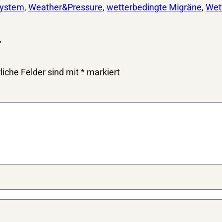
system
, 
Weather&Pressure
, 
wetterbedingte Migräne
, 
Wett
r
liche Felder sind mit
*
markiert