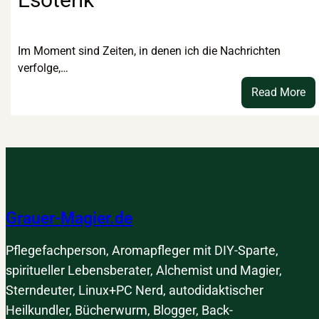
Im Moment sind Zeiten, in denen ich die Nachrichten
verfolge,…
:
Read More
V
ge
Re
bi
hi
zu
br
Grauer-Magier.de
Es
Pflegefachperson, Aromapfleger mit DIY-Sparte,
spiritueller Lebensberater, Alchemist und Magier,
Sterndeuter, Linux+PC Nerd, autodidaktischer
Heilkundler, Bücherwurm, Blogger, Back-