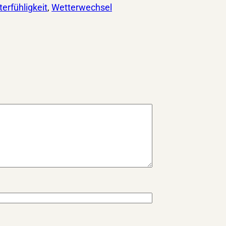
erfühligkeit
, 
Wetterwechsel