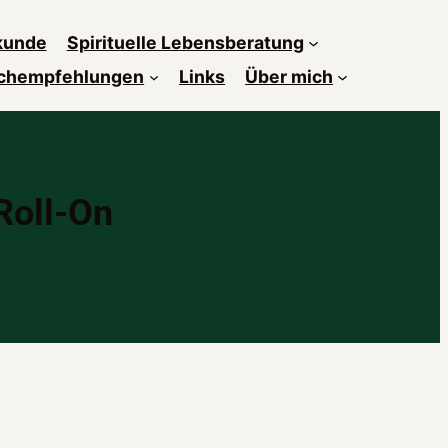
kunde
Spirituelle Lebensberatung
chempfehlungen
Links
Über mich
Roll-On