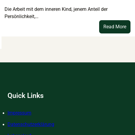
Die Arbeit mit dem inneren Kind, jenem Anteil der
Persönlichkeit,…
:
Read More
Mis
„Lic
om
–
sellschaftlichen
Rez
chtsruck
für
s
das
n
inne
Kin
auner
Quick Links
oterik
Impressum
Datenschutzerklärung