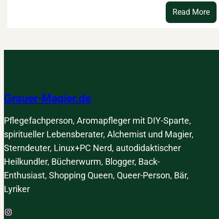
:
Read More
V
ge
Re
bi
hi
zu
br
Grauer-Magier.de
Es
Pflegefachperson, Aromapfleger mit DIY-Sparte,
spiritueller Lebensberater, Alchemist und Magier,
Sterndeuter, Linux+PC Nerd, autodidaktischer
Heilkundler, Bücherwurm, Blogger, Back-
Enthusiast, Shopping Queen, Queer-Person, Bär,
Lyriker
Instagram