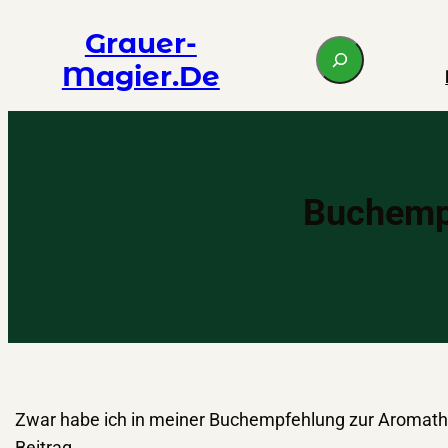
Zum
Grauer-
S
Inhalt
Magier.de
e
springen
a
r
c
h
Buchempf
Zwar habe ich in meiner Buchempfehlung zur Aromathe