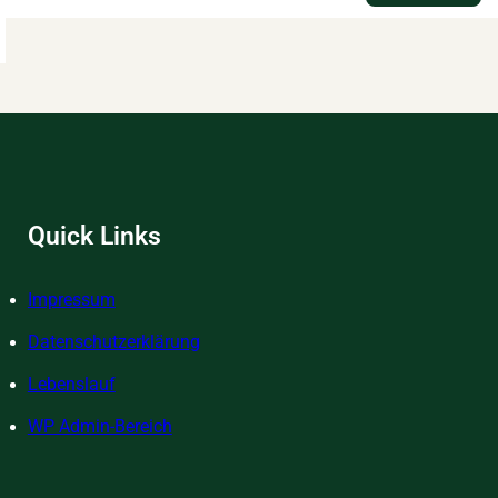
Mis
„Lic
om
–
sellschaftlichen
Rez
chtsruck
für
s
das
n
inne
Kin
auner
Quick Links
oterik
Impressum
Datenschutzerklärung
Lebenslauf
WP Admin-Bereich