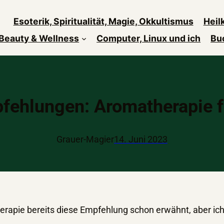
Esoterik, Spiritualität, Magie, Okkultismus
Heil
Beauty & Wellness
Computer, Linux und ich
Bu
ehlungen: Aromatherapie f
Grauer-Magier
14. Juni 2023
rapie bereits diese Empfehlung schon erwähnt, aber ic