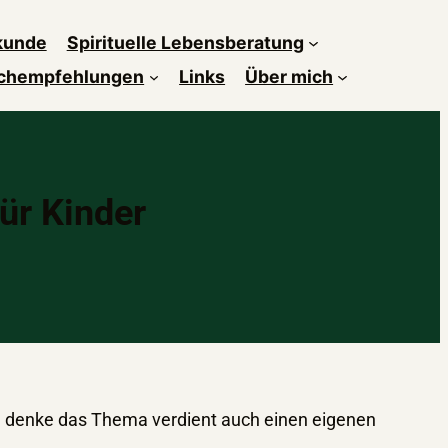
kunde
Spirituelle Lebensberatung
chempfehlungen
Links
Über mich
ür Kinder
h denke das Thema verdient auch einen eigenen