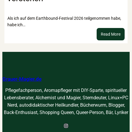
innere
Kind
Als ich auf dem Earthbound-Festival 2026 teilgenommen habe,
habe ich…
:
Read More
Kraftt
–
suche
finden
verst
Grauer-Magier.de
Pflegefachperson, Aromapfleger mit DIY-Sparte, spiritueller
Lebensberater, Alchemist und Magier, Sterndeuter, Linux+PC
Nerd, autodidaktischer Heilkundler, Bücherwurm, Blogger,
Back-Enthusiast, Shopping Queen, Queer-Person, Bär, Lyriker
Instagram