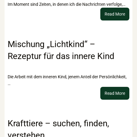
Im Moment sind Zeiten, in denen ich die Nachrichten verfolge,…
:
Read More
Vom
gesell
Recht
bis
Mischung „Lichtkind“ –
hin
Rezeptur für das innere Kind
zu
braun
Esoter
Die Arbeit mit dem inneren Kind, jenem Anteil der Persönlichkeit,
…
:
Read More
Misch
„Licht
–
Rezep
Krafttiere – suchen, finden,
für
verstehen
das