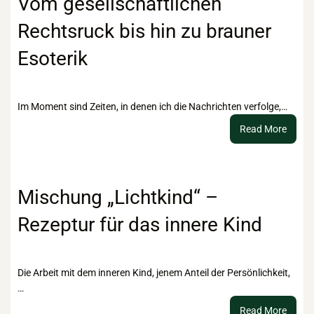
Vom gesellschaftlichen
Rechtsruck bis hin zu brauner
Esoterik
Im Moment sind Zeiten, in denen ich die Nachrichten verfolge,…
:
Read More
Vom
gesell
Recht
bis
Mischung „Lichtkind“ –
hin
Rezeptur für das innere Kind
zu
braun
Esoter
Die Arbeit mit dem inneren Kind, jenem Anteil der Persönlichkeit,
…
:
Read More