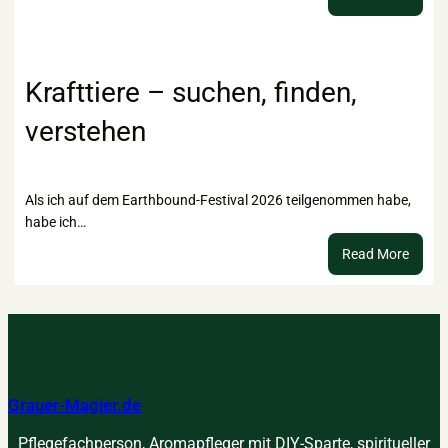
Misch
„Licht
–
Rezep
Krafttiere – suchen, finden,
für
verstehen
das
innere
Kind
Als ich auf dem Earthbound-Festival 2026 teilgenommen habe,
habe ich…
:
Read More
Kraftt
–
suche
finden
verst
Grauer-Magier.de
Pflegefachperson, Aromapfleger mit DIY-Sparte, spiritueller