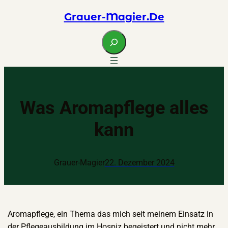
Zum
Grauer-Magier.de
Inhalt
springen
S
e
a
r
c
h
Was Aromapflege alles
kann
Grauer-Magier
22. Dezember 2024
Aromapflege, ein Thema das mich seit meinem Einsatz in
der Pflegeausbildung im Hospiz begeistert und nicht mehr