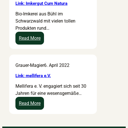
Link: Imkergut Cum Natura
Bio-Imkerei aus Bühl im
Schwarzwald mit vielen tollen
Produkten rund…
:
Read More
L
i
n
Grauer-Magier
6. April 2022
k
:
Link: mellifera e.V.
I
Mellifera e. V. engagiert sich seit 30
m
Jahren für eine wesensgemäße…
k
e
:
Read More
r
L
g
i
u
n