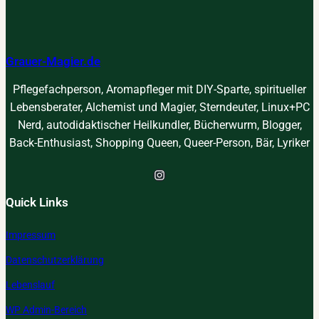
t
k
C
:
u
m
m
Grauer-Magier.de
e
N
l
Pflegefachperson, Aromapfleger mit DIY-Sparte, spiritueller
a
l
Lebensberater, Alchemist und Magier, Sterndeuter, Linux+PC
t
i
Nerd, autodidaktischer Heilkundler, Bücherwurm, Blogger,
u
f
Back-Enthusiast, Shopping Queen, Queer-Person, Bär, Lyriker
r
e
a
r
Instagram
a
Quick Links
e
.
Impressum
V
.
Datenschutzerklärung
Lebenslauf
WP Admin-Bereich