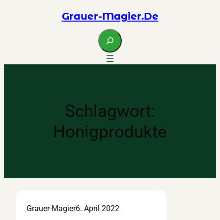
Zum
Grauer-Magier.de
Inhalt
springen
S
e
a
r
c
h
Schlagwort:
Honigprodukte
Grauer-Magier
6. April 2022