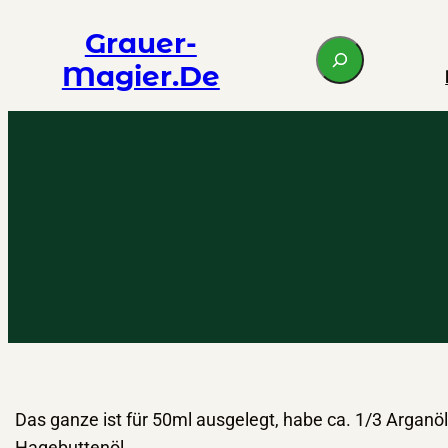
Zum
Grauer-
S
Inhalt
Magier.de
e
springen
a
r
c
h
Das ganze ist für 50ml ausgelegt, habe ca. 1/3 Arganö