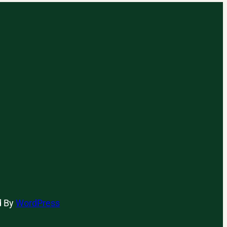
verst
re
d
d By
WordPress