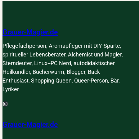
bi
hi
zu
br
Grauer-Magier.de
Es
Pflegefachperson, Aromapfleger mit DIY-Sparte,
spiritueller Lebensberater, Alchemist und Magier,
Sterndeuter, Linux+PC Nerd, autodidaktischer
Heilkundler, Bücherwurm, Blogger, Back-
Enthusiast, Shopping Queen, Queer-Person, Bär,
Lyriker
Instagram
Grauer-Magier.de