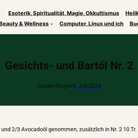
Esoterik, Spiritualität, Magie, Okkultismus
Heil
Beauty & Wellness
Computer, Linux und ich
Bu
Gesichts- und Bartöl Nr. 2
Grauer-Magier
3. Juli 2024
l und 2/3 Avocadoöl genommen, zusätzlich in Nr. 2 10 Tr.