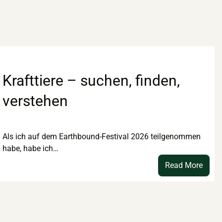
Krafttiere – suchen, finden,
verstehen
Als ich auf dem Earthbound-Festival 2026 teilgenommen
habe, habe ich…
:
Read More
chung
Kraftt
htkind“
–
suche
eptur
finde