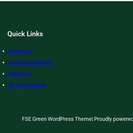
für
s
das
n
inne
Kin
auner
Quick Links
oterik
Impressum
Datenschutzerklärung
Lebenslauf
WP Admin-Bereich
FSE Green WordPress Theme| Proudly powere