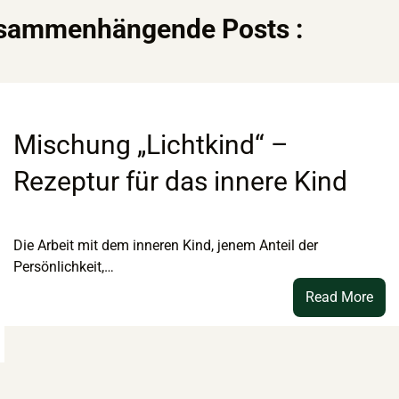
usammenhängende Posts :
Mischung „Lichtkind“ –
Rezeptur für das innere Kind
Die Arbeit mit dem inneren Kind, jenem Anteil der
Persönlichkeit,…
:
Read More
Mis
„Lic
om
–
sellschaftlichen
Rez
chtsruck