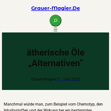
Zum
Grauer-Magier.de
Inhalt
springen
S
e
a
r
c
h
ätherische Öle
„Alternativen“
Grauer-Magier
11. Juni 2023
Manchmal würde man, zum Beispiel vom Chemotyp, den
Inhaltsstoffen und der Wirkung her ein bestimmtes