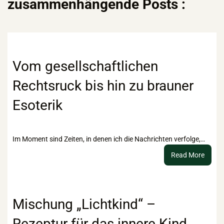
zusammenhängende Posts :
Vom gesellschaftlichen
Rechtsruck bis hin zu brauner
Esoterik
Im Moment sind Zeiten, in denen ich die Nachrichten verfolge,…
:
Read More
Vom
gesell
Recht
bis
Mischung „Lichtkind“ –
hin
Rezeptur für das innere Kind
zu