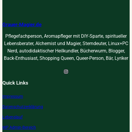
finden
verst
Grauer-Magier.de
Pflegefachperson, Aromapfleger mit DIY-Sparte, spiritueller
Lebensberater, Alchemist und Magier, Sterndeuter, Linux+PC
Nerd, autodidaktischer Heilkundler, Bücherwurm, Blogger,
Back-Enthusiast, Shopping Queen, Queer-Person, Bär, Lyriker
Instagram
Quick Links
Impressum
Datenschutzerklärung
Lebenslauf
WP Admin-Bereich