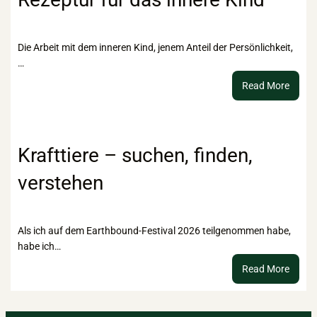
braun
Esoter
Die Arbeit mit dem inneren Kind, jenem Anteil der Persönlichkeit,
…
:
Read More
Misch
„Licht
–
Rezep
Krafttiere – suchen, finden,
für
verstehen
das
innere
Kind
Als ich auf dem Earthbound-Festival 2026 teilgenommen habe,
habe ich…
:
Read More
Kraftt
–
suche