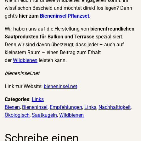
wie ihr euch für unsere Wildbienen engagieren könnt. Ihr
wisst schon Bescheid und möchtet direkt los legen? Dann
geht’s
hier zum
Bieneninsel Pflanzset
.
Wir haben uns auf die Herstellung von
bienenfreundlichen
Saatprodukten für Balkon und Terrasse
spezialisiert.
Denn wir sind davon überzeugt, dass jeder – auch auf
kleinstem Raum – einen Beitrag zum Erhalt
der
Wildbienen
leisten kann.
bieneninsel.net
Link zur Website:
bieneninsel.net
Categories
:
Links
Bienen
, 
Bieneninsel
, 
Empfehlungen
, 
Links
, 
Nachhaltigkeit
, 
Ökologisch
, 
Saatkugeln
, 
Wildbienen
Schreibe einen