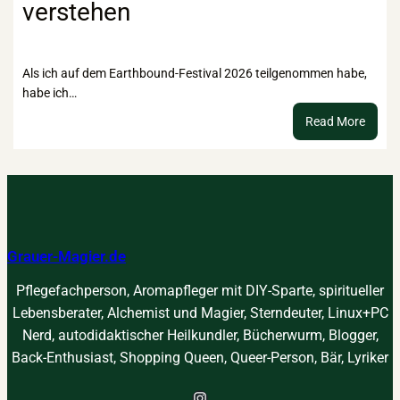
verstehen
das
innere
Kind
Als ich auf dem Earthbound-Festival 2026 teilgenommen habe,
habe ich…
:
Read More
Kraftt
–
suche
finden
verst
Grauer-Magier.de
Pflegefachperson, Aromapfleger mit DIY-Sparte, spiritueller
Lebensberater, Alchemist und Magier, Sterndeuter, Linux+PC
Nerd, autodidaktischer Heilkundler, Bücherwurm, Blogger,
Back-Enthusiast, Shopping Queen, Queer-Person, Bär, Lyriker
Instagram