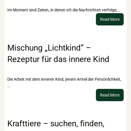
Im Moment sind Zeiten, in denen ich die Nachrichten verfolge,…
:
Read More
Vom
gesell
Recht
bis
Mischung „Lichtkind“ –
hin
Rezeptur für das innere Kind
zu
braun
Esoter
Die Arbeit mit dem inneren Kind, jenem Anteil der Persönlichkeit,
…
:
Read More
Misch
„Licht
–
Rezep
Krafttiere – suchen, finden,
für