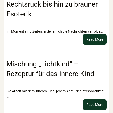
Rechtsruck bis hin zu brauner
Esoterik
Im Moment sind Zeiten, in denen ich die Nachrichten verfolge,…
:
Read More
Vom
gesell
Recht
bis
Mischung „Lichtkind“ –
hin
Rezeptur für das innere Kind
zu
braun
Esoter
Die Arbeit mit dem inneren Kind, jenem Anteil der Persönlichkeit,
…
:
Read More
Misch