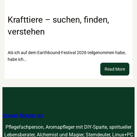
„Licht
–
Rezep
Krafttiere – suchen, finden,
für
verstehen
das
innere
Kind
Als ich auf dem Earthbound-Festival 2026 teilgenommen habe,
habe ich…
:
Read More
Kraftt
–
suche
finden
verst
Grauer-Magier.de
Pflegefachperson, Aromapfleger mit DIY-Sparte, spiritueller
Lebensberater, Alchemist und Magier, Sterndeuter, Linux+PC