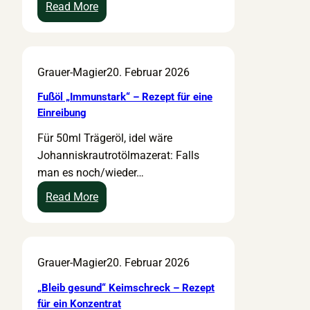
/
:
Read More
D
S
e
c
s
h
Grauer-Magier
20. Februar 2026
i
l
n
a
Fußöl „Immunstark“ – Rezept für eine
f
f
Einreibung
e
b
Für 50ml Trägeröl, idel wäre
k
a
Johanniskrautrotölmazerat: Falls
t
l
man es noch/wieder…
–
s
R
a
:
Read More
e
m
F
z
–
u
e
R
ß
Grauer-Magier
20. Februar 2026
p
e
ö
t
z
l
„Bleib gesund“ Keimschreck – Rezept
f
e
„
für ein Konzentrat