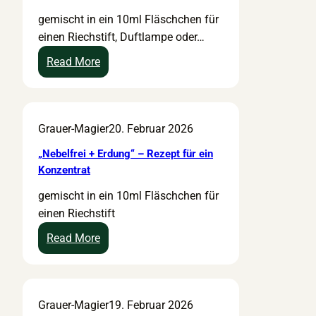
ü
p
I
gemischt in ein 10ml Fläschchen für
r
t
m
einen Riechstift, Duftlampe oder…
e
f
m
i
ü
u
:
Read More
n
r
n
„
R
e
s
B
a
i
t
l
Grauer-Magier
20. Februar 2026
u
n
a
e
m
e
r
i
„Nebelfrei + Erdung“ – Rezept für ein
s
E
k
b
Konzentrat
p
i
“
g
gemischt in ein 10ml Fläschchen für
r
n
–
e
einen Riechstift
a
r
R
s
y
e
e
u
:
Read More
i
z
n
„
b
e
d
N
u
p
“
e
Grauer-Magier
19. Februar 2026
n
t
K
b