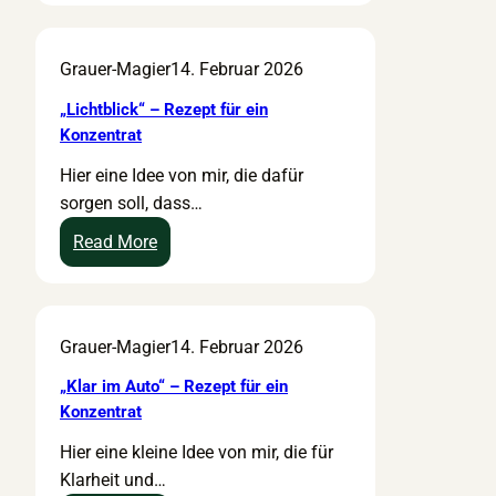
ü
e
x
I
r
p
–
s
Grauer-Magier
14. Februar 2026
e
t
R
c
i
f
e
h
„Lichtblick“ – Rezept für ein
n
ü
z
i
Konzentrat
K
r
e
a
Hier eine Idee von mir, die dafür
o
e
p
s
sorgen soll, dass…
n
i
t
W
z
n
f
o
:
Read More
e
K
ü
h
„
n
o
r
l
L
t
n
e
“
i
Grauer-Magier
14. Februar 2026
r
z
i
–
c
a
e
n
R
h
„Klar im Auto“ – Rezept für ein
t
n
e
e
t
Konzentrat
t
n
z
b
Hier eine kleine Idee von mir, die für
r
R
e
l
Klarheit und…
a
o
p
i