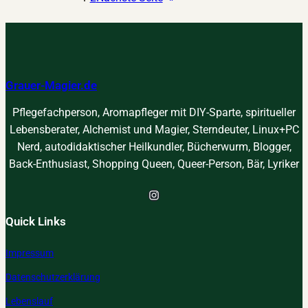
g
o
Ö
e
n
l
l
z
–
s
e
R
s
Grauer-Magier.de
n
e
c
t
z
h
Pflegefachperson, Aromapfleger mit DIY-Sparte, spiritueller
r
e
w
Lebensberater, Alchemist und Magier, Sterndeuter, Linux+PC
a
p
i
Nerd, autodidaktischer Heilkundler, Bücherwurm, Blogger,
t
t
n
Back-Enthusiast, Shopping Queen, Queer-Person, Bär, Lyriker
f
g
ü
e
Instagram
r
–
Quick Links
e
R
i
e
Impressum
n
z
e
e
Datenschutzerklärung
E
p
Lebenslauf