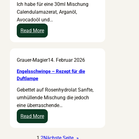
Ich habe für eine 30ml Mischung
n
p
e
Calendulamazerat, Arganöl,
z
t
i
Avocadoöl und…
e
f
t
n
ü
“
:
Read More
t
r
–
N
r
e
R
e
a
i
e
u
Grauer-Magier
14. Februar 2026
t
n
z
r
K
e
o
Engelsschwinge – Rezept für die
o
p
d
Duftlampe
n
t
e
Gebettet auf Rosenhydrolat Sanfte,
z
f
r
umhüllende Mischung die jedoch
e
ü
m
eine überraschende…
n
r
i
t
e
t
:
Read More
r
i
i
E
a
n
s
n
1
2
Nächste Seite
»
t
K
-