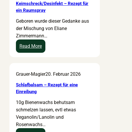
Keimschreck/Desinfekt – Rezept für
ein Raumspray
Geboren wurde dieser Gedanke aus
der Mischung von Eliane
Zimmermann…
:
Read More
K
e
i
Grauer-Magier
20. Februar 2026
m
s
Schlafbalsam – Rezept für eine
c
Einreibung
h
10g Bienenwachs behutsam
r
schmelzen lassen, evtl etwas
e
Veganolin/Lanolin und
c
Rosenwachs…
k