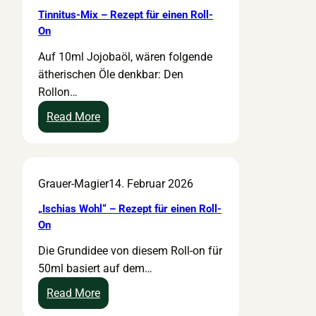
g
f
e
e
Tinnitus-Mix – Rezept für einen Roll-
ü
i
l
On
r
m
f
Auf 10ml Jojobaöl, wären folgende
e
s
r
ätherischen Öle denkbar: Den
i
c
e
Rollon…
n
h
i
e
r
+
:
Read More
E
e
E
T
i
c
r
i
n
k
d
n
Grauer-Magier
14. Februar 2026
r
–
u
n
e
R
n
i
„Ischias Wohl“ – Rezept für einen Roll-
i
e
g
t
On
b
z
“
u
Die Grundidee von diesem Roll-on für
u
e
–
s
50ml basiert auf dem…
n
p
R
-
g
t
e
M
:
Read More
f
z
i
„