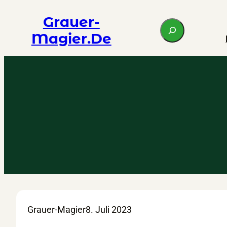
Zum
Grauer-
S
Inhalt
Magier.de
e
springen
a
r
c
h
Grauer-Magier
8. Juli 2023