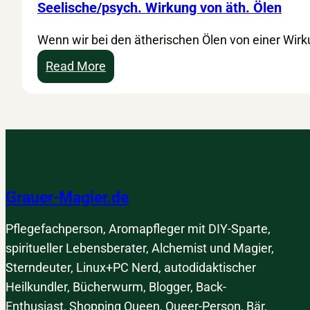
Seelische/psych. Wirkung von äth. Ölen
Wenn wir bei den ätherischen Ölen von einer Wir
:
Read More
S
e
e
l
i
s
Grauer-Magier.de
c
h
Pflegefachperson, Aromapfleger mit DIY-Sparte,
e
spiritueller Lebensberater, Alchemist und Magier,
/
Sterndeuter, Linux+PC Nerd, autodidaktischer
p
Heilkundler, Bücherwurm, Blogger, Back-
s
Enthusiast, Shopping Queen, Queer-Person, Bär,