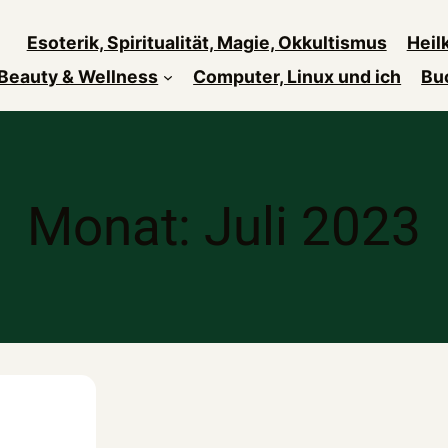
Esoterik, Spiritualität, Magie, Okkultismus
Heil
Beauty & Wellness
Computer, Linux und ich
Bu
Monat:
Juli 2023