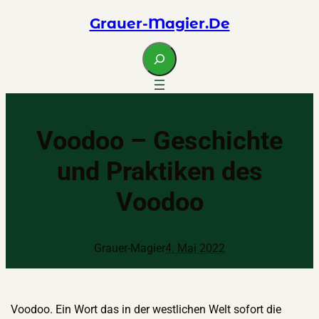
Zum
Grauer-Magier.de
Inhalt
springen
S
e
a
r
c
Voodoo – Geschichte
h
und Praktiken des
Voodoo
Grauer-Magier
4. Mai 2022
Voodoo. Ein Wort das in der westlichen Welt sofort die