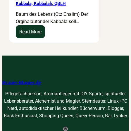
Kabbala, Kabbalah, QBLH
Baum des Lebens (Otz Chaiim) Der
Orginalautor der Kabbala soll…
:
Read More
K
a
b
b
a
l
Grauer-Magier.de
a
,
Pflegefachperson, Aromapfleger mit DIY-Sparte, spiritueller
K
Lebensberater, Alchemist und Magier, Sterndeuter, Linux+PC
a
Nerd, autodidaktischer Heilkundler, Bücherwurm, Blogger,
b
Back-Enthusiast, Shopping Queen, Queer-Person, Bär, Lyriker
b
a
Instagram