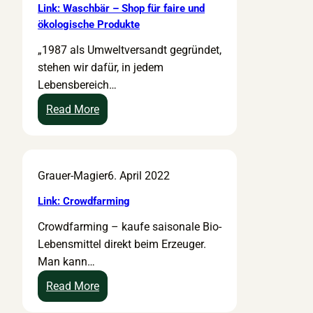
Link: Waschbär – Shop für faire und
ökologische Produkte
„1987 als Umweltversandt gegründet,
stehen wir dafür, in jedem
Lebensbereich…
:
Read More
L
i
n
Grauer-Magier
6. April 2022
k
:
Link: Crowdfarming
W
Crowdfarming – kaufe saisonale Bio-
a
Lebensmittel direkt beim Erzeuger.
s
Man kann…
c
h
:
Read More
b
L