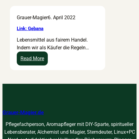
ä
i
r
n
Grauer-Magier
6. April 2022
–
k
S
:
Link: Gebana
h
C
Lebensmittel aus fairem Handel.
o
r
Indem wir als Käufer die Regeln…
p
o
f
w
:
Read More
ü
d
L
r
f
i
f
a
n
a
r
k
i
m
:
r
i
G
e
n
Grauer-Magier.de
e
u
g
b
Pflegefachperson, Aromapfleger mit DIY-Sparte, spiritueller
n
a
Lebensberater, Alchemist und Magier, Sterndeuter, Linux+PC
d
n