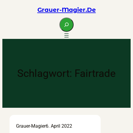
Zum
Grauer-Magier.de
Inhalt
springen
S
e
a
r
c
h
Schlagwort:
Fairtrade
Grauer-Magier
6. April 2022