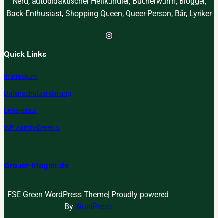
Nerd, autodidaktischer Heilkundler, Bücherwurm, Blogger,
ö
a
Back-Enthusiast, Shopping Queen, Queer-Person, Bär, Lyriker
k
o
Instagram
l
o
Quick Links
g
Impressum
i
s
Datenschutzerklärung
c
Lebenslauf
h
e
WP Admin-Bereich
P
r
o
Grauer-Magier.de
d
u
FSE Green WordPress Theme| Proudly powered
k
By
WordPress
t