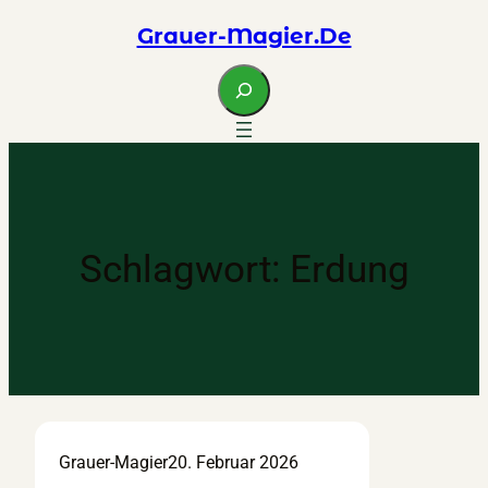
Zum
Grauer-Magier.de
Inhalt
springen
S
e
a
r
c
h
Schlagwort:
Erdung
Grauer-Magier
20. Februar 2026