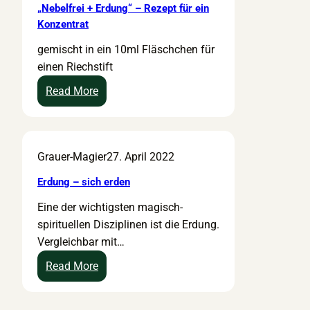
„Nebelfrei + Erdung“ – Rezept für ein
Konzentrat
gemischt in ein 10ml Fläschchen für
einen Riechstift
:
Read More
„
N
e
Grauer-Magier
27. April 2022
b
e
Erdung – sich erden
l
Eine der wichtigsten magisch-
f
spirituellen Disziplinen ist die Erdung.
r
Vergleichbar mit…
e
i
:
Read More
+
E
E
r