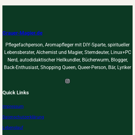
r
d
d
u
u
n
n
g
g
Grauer-Magier.de
–
“
s
Pflegefachperson, Aromapfleger mit DIY-Sparte, spiritueller
–
i
Lebensberater, Alchemist und Magier, Sterndeuter, Linux+PC
R
c
Nerd, autodidaktischer Heilkundler, Bücherwurm, Blogger,
e
h
Back-Enthusiast, Shopping Queen, Queer-Person, Bär, Lyriker
z
e
e
r
Instagram
p
d
Quick Links
t
e
f
n
Impressum
ü
r
Datenschutzerklärung
e
Lebenslauf
i