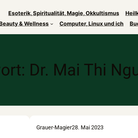
Esoterik, Spiritualität, Magie, Okkultismus
Heil
Beauty & Wellness
Computer, Linux und ich
Bu
ort:
Dr. Mai Thi Ng
Grauer-Magier
28. Mai 2023