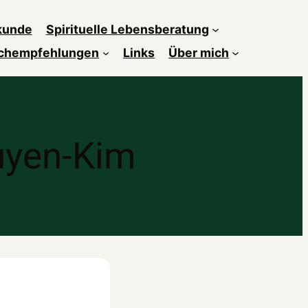
kunde
Spirituelle Lebensberatung
chempfehlungen
Links
Über mich
uyen-Kim