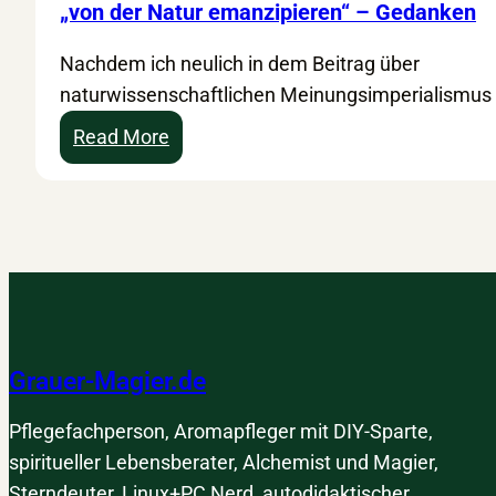
„von der Natur emanzipieren“ – Gedanken
Nachdem ich neulich in dem Beitrag über
naturwissenschaftlichen Meinungsimperialismus
:
Read More
„
v
o
n
d
e
r
Grauer-Magier.de
N
a
Pflegefachperson, Aromapfleger mit DIY-Sparte,
t
spiritueller Lebensberater, Alchemist und Magier,
u
Sterndeuter, Linux+PC Nerd, autodidaktischer