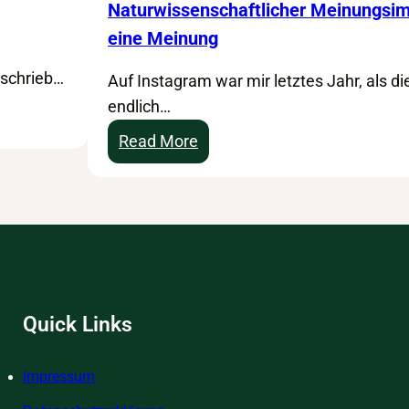
Naturwissenschaftlicher Meinungsim
eine Meinung
 schrieb…
Auf Instagram war mir letztes Jahr, als 
endlich…
:
Read More
N
a
t
u
r
w
i
Quick Links
s
s
Impressum
e