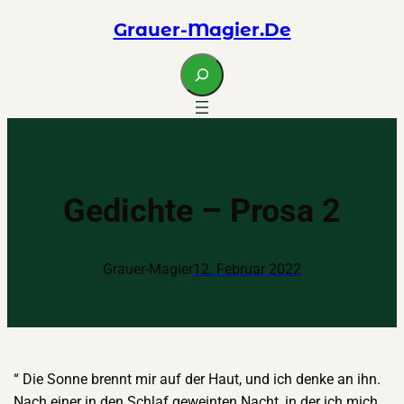
Zum
Grauer-Magier.de
Inhalt
springen
S
e
a
r
c
h
Gedichte – Prosa 2
Grauer-Magier
12. Februar 2022
“ Die Sonne brennt mir auf der Haut, und ich denke an ihn.
Nach einer in den Schlaf geweinten Nacht, in der ich mich