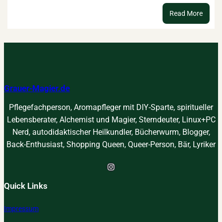
:
Read More
Kraftt
–
suche
finden
verst
Grauer-Magier.de
Pflegefachperson, Aromapfleger mit DIY-Sparte, spiritueller
Lebensberater, Alchemist und Magier, Sterndeuter, Linux+PC
Nerd, autodidaktischer Heilkundler, Bücherwurm, Blogger,
Back-Enthusiast, Shopping Queen, Queer-Person, Bär, Lyriker
Instagram
Quick Links
Impressum