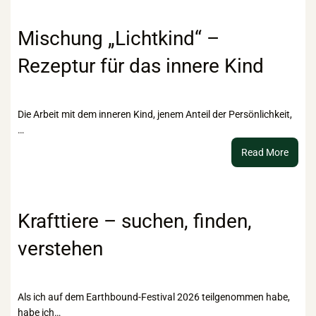
Recht
bis
Mischung „Lichtkind“ –
hin
Rezeptur für das innere Kind
zu
braun
Esoter
Die Arbeit mit dem inneren Kind, jenem Anteil der Persönlichkeit,
…
:
Read More
Misch
„Licht
–
Rezep
Krafttiere – suchen, finden,
für
verstehen
das
innere
Kind
Als ich auf dem Earthbound-Festival 2026 teilgenommen habe,
habe ich…