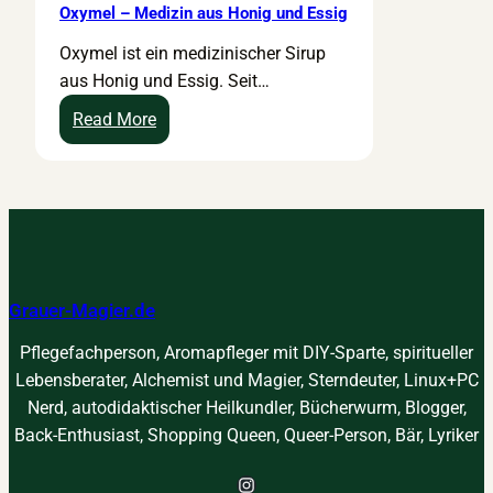
Oxymel – Medizin aus Honig und Essig
Oxymel ist ein medizinischer Sirup
aus Honig und Essig. Seit…
:
Read More
O
x
y
m
e
l
Grauer-Magier.de
–
M
Pflegefachperson, Aromapfleger mit DIY-Sparte, spiritueller
e
Lebensberater, Alchemist und Magier, Sterndeuter, Linux+PC
d
Nerd, autodidaktischer Heilkundler, Bücherwurm, Blogger,
i
Back-Enthusiast, Shopping Queen, Queer-Person, Bär, Lyriker
z
i
Instagram