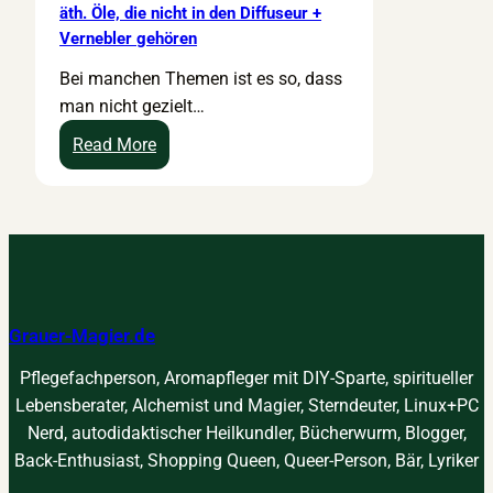
äth. Öle, die nicht in den Diffuseur +
Vernebler gehören
Bei manchen Themen ist es so, dass
man nicht gezielt…
:
Read More
ä
t
h
.
Ö
l
Grauer-Magier.de
e
,
Pflegefachperson, Aromapfleger mit DIY-Sparte, spiritueller
d
Lebensberater, Alchemist und Magier, Sterndeuter, Linux+PC
i
Nerd, autodidaktischer Heilkundler, Bücherwurm, Blogger,
e
Back-Enthusiast, Shopping Queen, Queer-Person, Bär, Lyriker
n